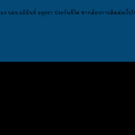
บมจ.อลิอันซ์ อยุธยา ประกันชีวิต หากต้องการติดต่อเว็บไซต์บร